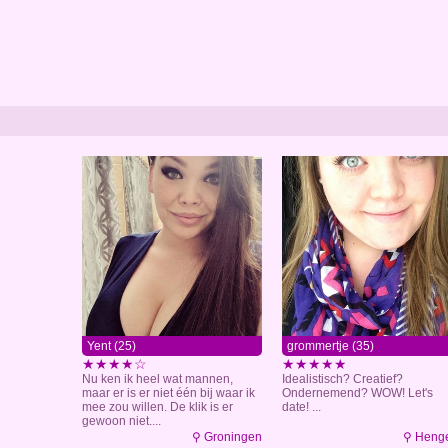
Yent (25)
grommertje (35)
★★★★☆
★★★★★
Nu ken ik heel wat mannen,
Idealistisch? Creatief?
maar er is er niet één bij waar ik
Ondernemend? WOW! Let's
mee zou willen. De klik is er
date! ...
gewoon niet....
⚲ Groningen
⚲ Heng