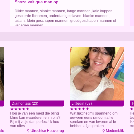
Shaza valt qua man op
Dikke mannen, slanke mannen, lange mannen, kale koppen,
gespierde lichamen, onderdanige slaven, blanke mannen,
asians, klein geschapen mannen, groot geschapen mannen of
verlegen mannen
Diamontsss (23)
Littlegirl (58)
T
★★★★★
★★★★★
★
Hou je van een meid die bling
Wat lijkt het mij spannend om
He
bling kan waarderen en hip is?
gewoon eens random af te
te
Bij mij zit je dan perfect! Ik hou
spreken en van tevoren al te
Ik
van alles...
hebben afgesproken...
me
elo
⚲ Utrechtse Heuvelrug
⚲ Medemblik