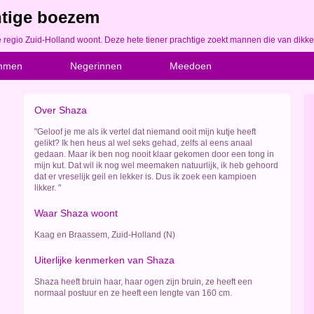
chtige boezem
e regio Zuid-Holland woont. Deze hete tiener prachtige zoekt mannen die van dikke
mmen
Negerinnen
Meedoen
Over Shaza
"Geloof je me als ik vertel dat niemand ooit mijn kutje heeft
gelikt? Ik hen heus al wel seks gehad, zelfs al eens anaal
gedaan. Maar ik ben nog nooit klaar gekomen door een tong in
mijn kut. Dat wil ik nog wel meemaken natuurlijk, ik heb gehoord
dat er vreselijk geil en lekker is. Dus ik zoek een kampioen
likker. "
Waar Shaza woont
Kaag en Braassem, Zuid-Holland (N)
Uiterlijke kenmerken van Shaza
Shaza heeft bruin haar, haar ogen zijn bruin, ze heeft een
normaal postuur en ze heeft een lengte van 160 cm.