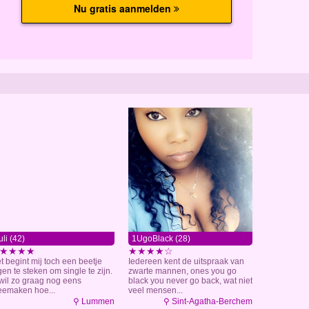
uli (42)
1UgoBlack (28)
★★★★
★★★★☆
t begint mij toch een beetje
Iedereen kent de uitspraak van
gen te steken om single te zijn.
zwarte mannen, ones you go
 wil zo graag nog eens
black you never go back, wat niet
emaken hoe...
veel mensen...
⚲ Lummen
⚲ Sint-Agatha-Berchem